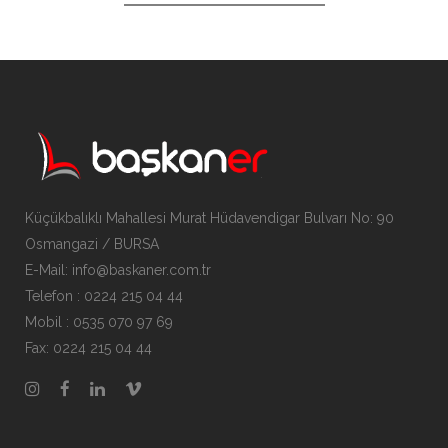
Küçükbalıklı Mahallesi Murat Hüdavendigar Bulvarı No: 90
Osmangazi / BURSA
E-Mail: info@baskaner.com.tr
Telefon : 0224 215 04 44
Mobil : 0535 070 97 69
Fax: 0224 215 04 44