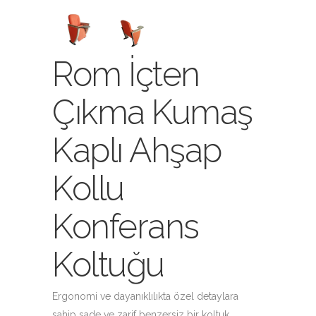
Rom İçten
Çıkma Kumaş
Kaplı Ahşap
Kollu
Konferans
Koltuğu
Ergonomi ve dayanıklılıkta özel detaylara
sahip sade ve zarif benzersiz bir koltuk