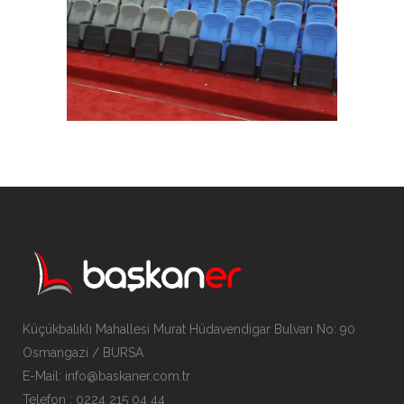
Küçükbalıklı Mahallesi Murat Hüdavendigar Bulvarı No: 90
Osmangazi / BURSA
E-Mail: info@baskaner.com.tr
Telefon : 0224 215 04 44