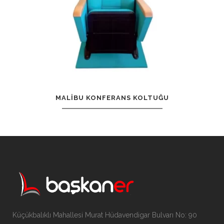
MALIBU KONFERANS KOLTUĞU
Küçükbalıklı Mahallesi Murat Hüdavendigar Bulvarı No: 90