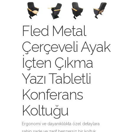
Fled Metal
Çerçeveli Ayak
İçten Çıkma
Yazı Tabletli
Konferans
Koltuğu
Ergonomi ve dayanıklılıkta özel detaylara
sahip sade ve zarif benzersiz bir koltuk