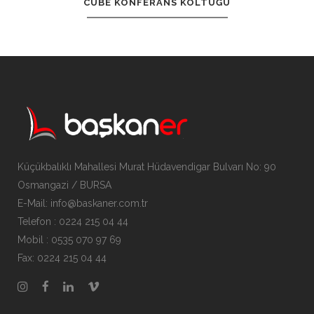
CUBE KONFERANS KOLTUĞU
Küçükbalıklı Mahallesi Murat Hüdavendigar Bulvarı No: 90
Osmangazi / BURSA
E-Mail: info@baskaner.com.tr
Telefon : 0224 215 04 44
Mobil : 0535 070 97 69
Fax: 0224 215 04 44